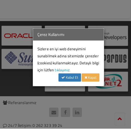
Muhasebe Modülü
Merkezi Satın Alma
Karar Destek Sistemi
Çerez Kullanımı
Maaş - Ek Ödeme
Sizlere en iyi web deneyimini
Personel Takip
sunabilmek adına sitemizde çerezler
(cookies) kullanmaktayız. Detaylı bilgi
Anket Takip
için lütfen
tıklayınız.
Kabul Et
Kapat
Evrak Takip
Referanslarımız
24/7 İletişim: 0 262 323 39 24