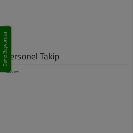
MKYS Modülü
Pacs - Röntgen
Demo Başvurusu
Mobil Uygulamalar
Personel Takip
Döküman Yönetim Sistemi
Faturalandırma
merkezi
Arşiv Modülü
Personel Özlük Modülü
Arıza Bakım Yönetim
İstatistik Modülü