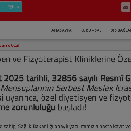
tan Eğitim
ANASAYFA
KURUMSAL
DIŞ BAĞLA
klerine Özel
yen ve Fizyoterapist Kliniklerine Öze
 2025 tarihli, 32856 sayılı Resmî 
Mensuplarının Serbest Meslek İcras
i
uyarınca, özel diyetisyen ve fizyot
me zorunluluğu
başladı!
 sahip, Sağlık Bakanlığı onaylı yazılımımızla hasta kayıt ve 