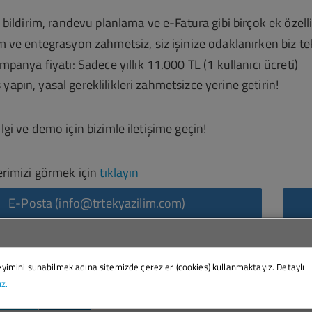
 bildirim, randevu planlama ve e-Fatura gibi birçok ek özellik 
 ve entegrasyon zahmetsiz, siz işinize odaklanırken biz tek
mpanya fiyatı: Sadece yıllık 11.000 TL (1 kullanıcı ücreti)
apın, yasal gereklilikleri zahmetsizce yerine getirin!
lgi ve demo için bizimle iletişime geçin!
lerimizi görmek için
tıklayın
E-Posta (info@trtekyazilim.com)
Uygulamayı incelemek içi
eyimini sunabilmek adına sitemizde çerezler (cookies) kullanmaktayız. Detaylı
ız.
Paylaş
Paylaş