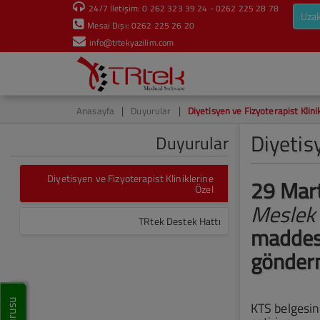
24/7 İletişim: 0 262 323 39 24 - 0262 225 28 78
Uzak
Mesai Dışı: 0262 225 26 20
info@trtekyazilim.com
|
|
Anasayfa
Duyurular
Diyetisyen ve Fizyoterapist Klini
Diyetis
Duyurular
Diyetisyen ve Fizyoterapist Kliniklerine
29 Mart
Özel
Meslek 
TRtek Destek Hattı
maddes
gönder
KTS belgesine