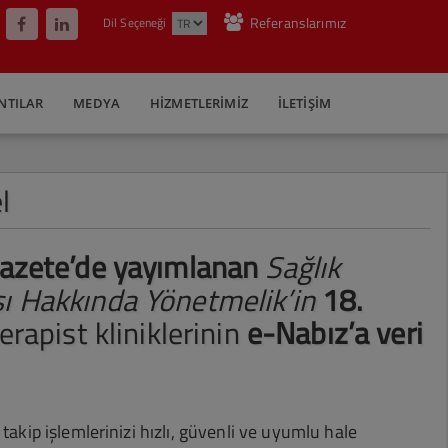
Referanslarımız
Dil Seçeneği
NTILAR
MEDYA
HIZMETLERIMIZ
İLETIŞIM
l
Gazete’de yayımlanan
Sağlık
ı Hakkında Yönetmelik’in
18.
erapist kliniklerinin
e-Nabız’a veri
takip işlemlerinizi hızlı, güvenli ve uyumlu hale