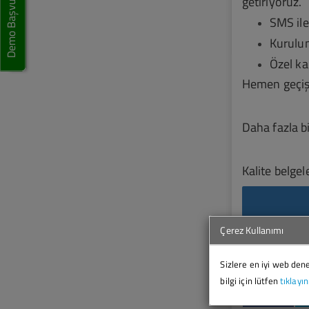
Demo Başvurusu
getiriyoruz.
SMS ile
Kurulum
Özel ka
Hemen geçiş y
Daha fazla bi
Kalite belge
Çerez Kullanımı
Sizlere en iyi web den
bilgi için lütfen
tıklayın
Paylaş